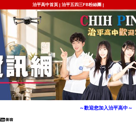
治平高中首頁
治平五四三FB粉絲團
|
|
～歡迎您加入治平高中～