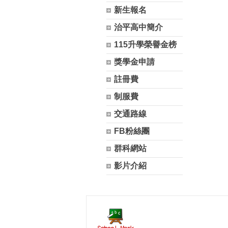
新生報名
治平高中簡介
115升學榮譽金榜
獎學金申請
註冊費
制服費
交通路線
FB粉絲團
群科網站
影片介紹